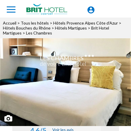
Accueil
>
Tous les hôtels
>
Hôtels Provence Alpes Côte d'Azur
>
Hôtels Bouches du Rhône
>
Hôtels Martigues
>
Brit Hotel
Martigues
> Les Chambres
LES CHAMBRES
de votre Brit Hotel
4.6/5
Voir les avis