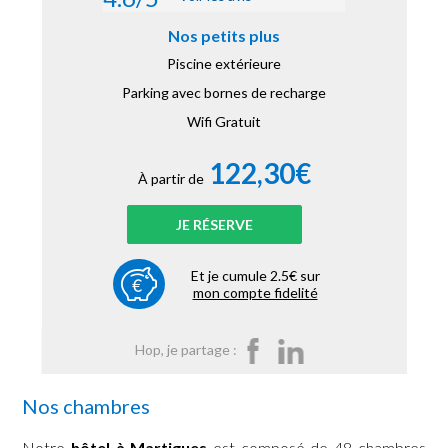
Nos petits plus
Piscine extérieure
Parking avec bornes de recharge
Wifi Gratuit
122,30€
À partir de
JE RÉSERVE
Et je cumule 2.5€ sur
mon compte fidelité
Hop, je partage :
Nos chambres
Notre
hôtel à Martigues
est composé de 48 chambres