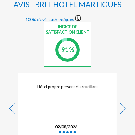
AVIS - BRIT HOTEL MARTIGUES
100% d'avis authentiques
INDICE DE
SATISFACTION CLIENT
91 %
 accueillant
Dans l'ensemble et pour le prix, l'expérienc
est bonne.
-
31/07/2026 -